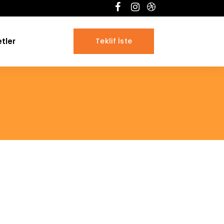
tler
Teklif İste