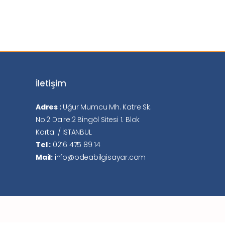
İletişim
Adres :
Uğur Mumcu Mh. Katre Sk.
No:2 Daire:2 Bingöl Sitesi 1. Blok
Kartal / İSTANBUL
Tel :
0216 475 89 14
Mail:
info@odeabilgisayar.com