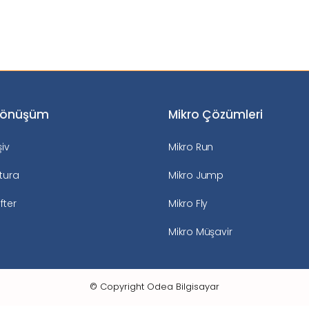
Dönüşüm
Mikro Çözümleri
şiv
Mikro Run
tura
Mikro Jump
fter
Mikro Fly
Mikro Müşavir
© Copyright
Odea Bilgisayar